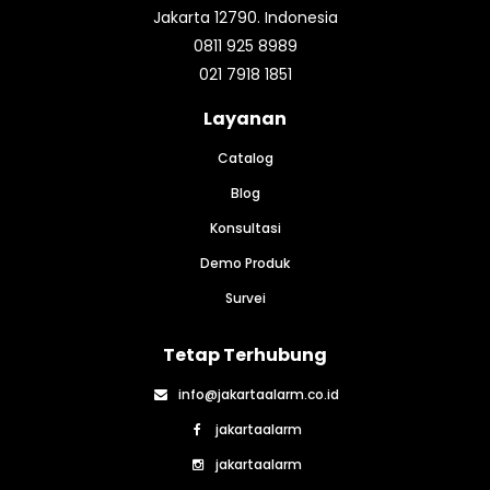
penjara dan pusat data.
Jakarta 12790. Indonesia
HDR300 Series
0811 925 8989
AdvanceGuard Navtech
021 7918 1851
menyediakan
pengawasan otomatis
Layanan
yang beroperasi selama
24/7/365 dan
Catalog
memberikan lokasi
Blog
keberadaan penyusup
dengan tepat di mana
Konsultasi
pun di layar tampilan
Demo Produk
Anda, baik di dalam
maupun di luar
Survei
perimeter. Berkat
penggabungan radar
Tetap Terhubung
definisi tinggi dan
perangkat lunak cerdas
info@jakartaalarm.co.id
berbasis aturan
jakartaalarm
membuat operator
dapat bertindak cepat
jakartaalarm