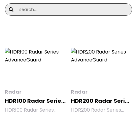
Radar
Radar
HDR100 Radar Series
HDR200 Radar Series
AdvanceGuard
AdvanceGuard
HDR100 Radar Series
HDR200 Radar Series
AdvanceGuard Navtech
AdvanceGuard Navtech
adalah solusi
adalah solusi
pengawasan untuk
pengawasan area untuk
cakupan area kecil
jarak pandang hingga