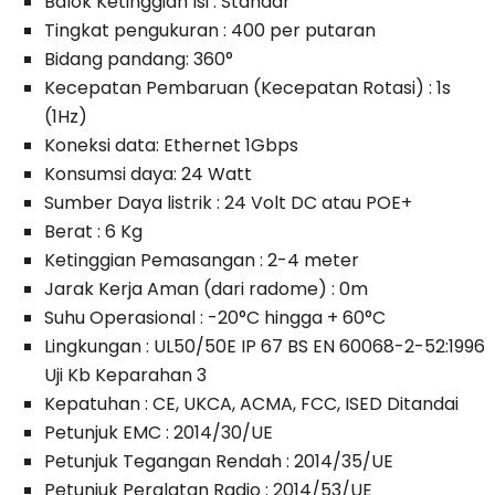
Balok Ketinggian Isi : Standar
Tingkat pengukuran : 400 per putaran
Bidang pandang: 360°
Kecepatan
Pembaruan (Kecepatan Rotasi) : 1s
(1Hz)
Koneksi data: Ethernet 1Gbps
Konsumsi
daya: 24 Watt
Sumber Daya listrik : 24 Volt DC atau POE+
Berat : 6 Kg
Ketinggian
Pemasangan : 2-4 meter
Jarak Kerja Aman (dari radome) : 0m
Suhu Operasional : -20°C hingga + 60°C
Lingkungan : UL50/50E IP 67 BS EN 60068-2-52:1996
Uji Kb Keparahan 3
Kepatuhan : CE, UKCA, ACMA, FCC, ISED Ditandai
Petunjuk EMC : 2014/30/UE
Petunjuk Tegangan Rendah : 2014/35/UE
Petunjuk Peralatan Radio : 2014/53/UE