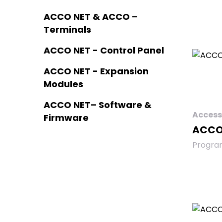
perangk
yang di
ACCO NET & ACCO –
mengelo
Terminals
akses 
pengatu
ACCO NET - Control Panel
modul k
ACCO-K
ACCO NET - Expansion
ACCO-
Modules
KPWG-P
lunak i
ACCO NET– Software &
mengel
Access
Firmware
sistem 
ACCO
skema 
Firm
untuk 
Progra
penggun
memper
menaw
kontro
kemung
mengop
memvisu
pengont
seluruh