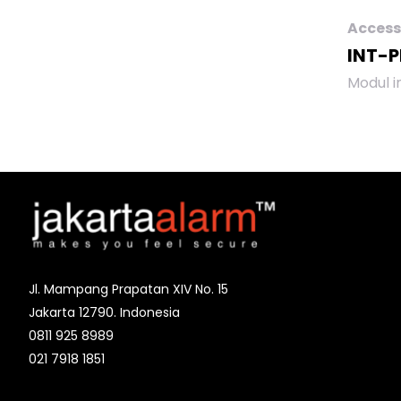
Access
INT-P
Modul i
diguna
kontrol
dan INT
dengan 
akses 
Perangk
mengga
64 PP. 
memung
panel k
Jl. Mampang Prapatan XIV No. 15
tambah
Jakarta 12790. Indonesia
dan 8 r
0811 925 8989
diprogr
OC. Ma
021 7918 1851
tamba
deteks