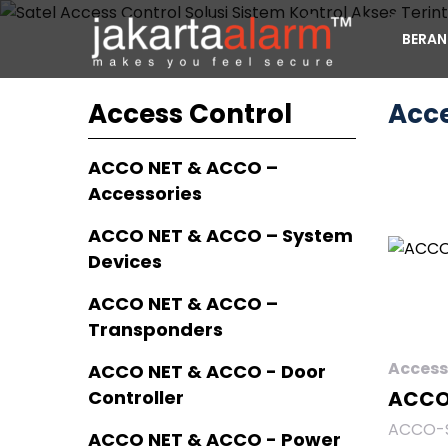
Solusi Si
BERA
Akses Ter
Access Control
Acce
ACCO NET & ACCO –
Sistem kontrol akses yang menawarkan peng
Accessories
dan area bisnis. Mendukung integrasi alarm
ACCO NET & ACCO – System
Devices
ACCO NET & ACCO –
Transponders
Access
ACCO NET & ACCO - Door
Controller
ACCO
ACCO-S
ACCO NET & ACCO - Power