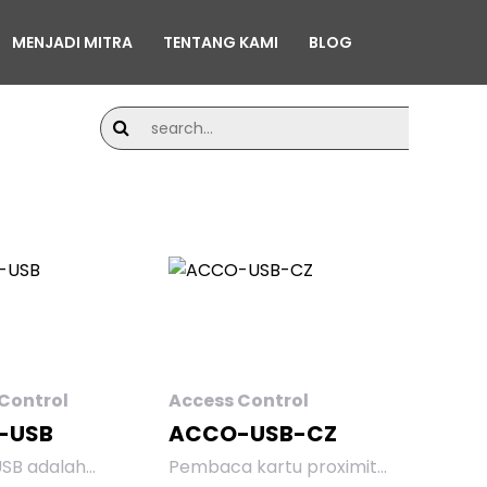
MENJADI MITRA
TENTANG KAMI
BLOG
brik,
time.
Control
Access Control
-USB
ACCO-USB-CZ
SB adalah
Pembaca kartu proximity