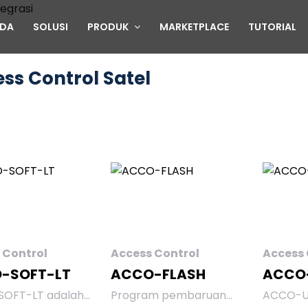
stem Kontrol
NDA
SOLUSI
PRODUK
MARKETPLACE
TUTORIAL
integrasi
ss Control Satel
elolaan akses yang aman dan fleksibel untuk kantor, pa
, otomasi gedung, dan monitoring pengguna secara real-
 Control
Access Control
Access 
-SOFT-LT
ACCO-FLASH
ACCO
OFT-LT adalah
Program pembaruan
ACCO-U