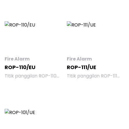
Fire Alarm
Fire Alarm
ROP-110/EU
ROP-111/UE
Titik panggilan ROP-110
Titik panggilan ROP-111
digunakan untuk memicu
digunakan untuk memicu
alarm secara manual
alarm secara manual
ketika ditemukan
ketika ditemukan
kebakaran. Titik
kebakaran. Titik
panggilan dirancang
panggilan dirancang
untuk bekerja dengan
untuk bekerja dengan
panel kontrol alarm
panel kontrol alarm
kebakaran CSP-104 ,
kebakaran CSP-104 ,