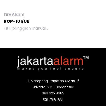
CSP-108 , CSP-204 dan
CSP-108 , CSP-204 dan
CSP-208.
CSP-208 .
Fire Alarm
ROP-101/UE
Titik panggilan manual
memungkinkan
pemberitahuan
kebakaran yang
terdeteksi kepada
orang-orang yang
berada di sekitarnya dan
pengaktifan alarm
kebakaran.
Jl. Mampang Prapatan XIV No. 15
Jakarta 12790. Indonesia
0811 925 8989
021 7918 1851