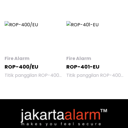
Fire Alarm
Fire Alarm
ROP-400/EU
ROP-401-EU
Titik panggilan ROP-400
Titik panggilan ROP-400
digunakan untuk memicu
untuk aplikasi luar
alarm secara manual
ruangan digunakan untuk
ketika ditemukan
memicu alarm secara
kebakaran. Ini dirancang
manual ketika ditemukan
untuk beroperasi di jalur
kebakaran. Ini dirancang
deteksi panel kontrol
untuk beroperasi di jalur
alarm kebakaran
deteksi ACSP-402; panel
beralamat ACSP-402.
kontrol alarm kebakaran