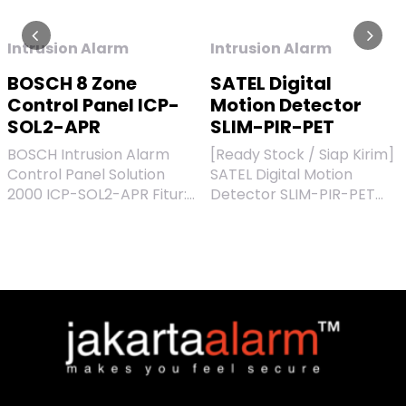
Intrusion Alarm
Intrusion Alarm
BOSCH 8 Zone
SATEL Digital
Control Panel ICP-
Motion Detector
SOL2-APR
SLIM-PIR-PET
BOSCH Intrusion Alarm
[Ready Stock / Siap Kirim]
Control Panel Solution
SATEL Digital Motion
2000 ICP-SOL2-APR Fitur:
Detector SLIM-PIR-PET
- Mendukung hingga 8
SATEL Digital Motion
zona yang dapat
Detector SLIM-PIR-PET
diprogram sepenuhnya -
merupakan salah satu
33 Kode - 1 Pemasang, 32
series motion detector
Kode Pengguna - Dapat
dari SATEL untuk sistem
dipartisi menjadi 2 area
intrusion alarm. Bisa
terpisah - Pilihan aktivasi
digunakan di berbagai
STAY / AWAY Kebutuhan
tempat mulai dari rumah,
Daya - Primer : 250 VAC /
toko, ruko, hingga kantor.
18 VAC pada 1.3A dipasok
Memiliki kekebalan