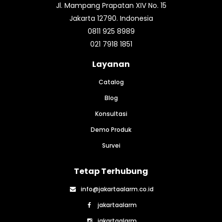
oleh TF008 Plug Pack -
terhadap hewan
Jl. Mampang Prapatan XIV No. 15
Sekunder: 12 VDC, 6,5Ah
peliharaan yang
Jakarta 12790. Indonesia
dari baterai timbal / asam
mempunyai berat hingga
0811 925 8989
yang dapat diisi ulang dan
20kg sehingga
021 7918 1851
disegel Cocok Pada
mengurangi terjadinya
Lingkungan - Suhu: 0
false alarm. Spesifikasi: -
Layanan
hingga +45 C -
Menggunakan dual
Kelembaban Relatif: 10%
technology yaitu passive
Catalog
hingga 95% tanpa
infrared (pir) dan
Blog
kondensasi Features: -
microwave - Suhu dan
Supporting up to 8 fully
sensitivitas yang dapat
Konsultasi
programmable zones - 33
disesuaikan - Kebal
Demo Produk
Codes - 1 Installers, 32
terhadap hewan
User Codes -
peliharaan dengan berat
Survei
Partitionable into 2
hingga 20kg. Specification:
Separate Areas - STAY /
- Using dual technology,
Tetap Terhubung
AWAY Arming Options
namely passive infrared
Power Requirements -
(PIR) and microwave -
info@jakartaalarm.co.id
Primary : 250 VAC / 18
Adjustable temperature
jakartaalarm
VAC at 1.3A supplied by
and sensitivity - Immune
jakartaalarm