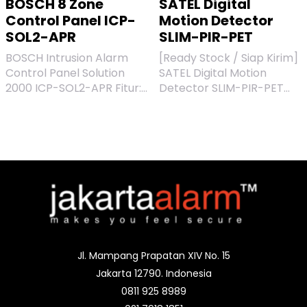
BOSCH 8 Zone
SATEL Digital
Control Panel ICP-
Motion Detector
SOL2-APR
SLIM-PIR-PET
BOSCH Intrusion Alarm
[Ready Stock / Siap Kirim]
Control Panel Solution
SATEL Digital Motion
2000 ICP-SOL2-APR Fitur:
Detector SLIM-PIR-PET
- Mendukung hingga 8
SATEL Digital Motion
zona yang dapat
Detector SLIM-PIR-PET
diprogram sepenuhnya -
merupakan salah satu
33 Kode - 1 Pemasang, 32
series motion detector
Kode Pengguna - Dapat
dari SATEL untuk sistem
dipartisi menjadi 2 area
intrusion alarm. Bisa
terpisah - Pilihan aktivasi
digunakan di berbagai
STAY / AWAY Kebutuhan
tempat mulai dari rumah,
Daya - Primer : 250 VAC /
toko, ruko, hingga kantor.
18 VAC pada 1.3A dipasok
Memiliki kekebalan
oleh TF008 Plug Pack -
terhadap hewan
Jl. Mampang Prapatan XIV No. 15
Sekunder: 12 VDC, 6,5Ah
peliharaan yang
Jakarta 12790. Indonesia
dari baterai timbal / asam
mempunyai berat hingga
0811 925 8989
yang dapat diisi ulang dan
20kg sehingga