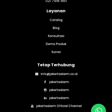
021 7918 1851
disegel Cocok Pada
mengurangi terjadinya
Lingkungan - Suhu: 0
false alarm. Spesifikasi: -
Layanan
hingga +45 C -
Menggunakan dual
Kelembaban Relatif: 10%
technology yaitu passive
Catalog
hingga 95% tanpa
infrared (pir) dan
Blog
kondensasi Features: -
microwave - Suhu dan
Supporting up to 8 fully
sensitivitas yang dapat
Konsultasi
programmable zones - 33
disesuaikan - Kebal
Demo Produk
Codes - 1 Installers, 32
terhadap hewan
User Codes -
peliharaan dengan berat
Survei
Partitionable into 2
hingga 20kg. Specification:
Separate Areas - STAY /
- Using dual technology,
Tetap Terhubung
AWAY Arming Options
namely passive infrared
Power Requirements -
(PIR) and microwave -
info@jakartaalarm.co.id
Primary : 250 VAC / 18
Adjustable temperature
jakartaalarm
VAC at 1.3A supplied by
and sensitivity - Immune
TF008 Plug Pack -
jakartaalarm
to pets weighing up to
Secondary : 12 VDC, 6.5Ah
20kg. Catatan: - Garansi 2
jakartaalarm
from rechargeable sealed
Tahun - Harga sudah
jakartaalarm Official Channel
lead/acid battery
termasuk PPN 11% -